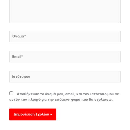
Όνομα*
Email*
Ιστότοπος
Αποθήκευσε το όνομά μου, email, και τον ιστότοπο μου σε
αυτόν τον πλοηγό για την επόμενη φορά που θα σχολιάσω.