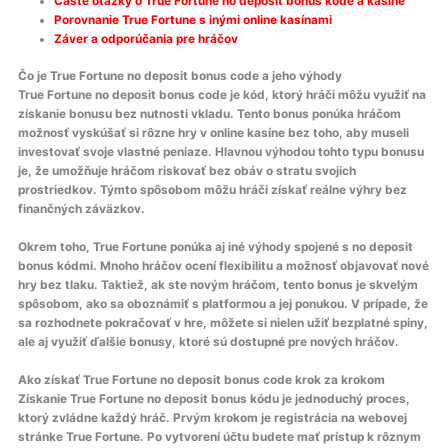
Časté otázky o True Fortune no deposit bonus kóde a kasíne
Porovnanie True Fortune s inými online kasínami
Záver a odporúčania pre hráčov
Čo je True Fortune no deposit bonus code a jeho výhody
True Fortune no deposit bonus code je kód, ktorý hráči môžu využiť na
získanie bonusu bez nutnosti vkladu. Tento bonus ponúka hráčom
možnosť vyskúšať si rôzne hry v online kasíne bez toho, aby museli
investovať svoje vlastné peniaze. Hlavnou výhodou tohto typu bonusu
je, že umožňuje hráčom riskovať bez obáv o stratu svojich
prostriedkov. Týmto spôsobom môžu hráči získať reálne výhry bez
finančných záväzkov.
Okrem toho, True Fortune ponúka aj iné výhody spojené s no deposit
bonus kódmi. Mnoho hráčov ocení flexibilitu a možnosť objavovať nové
hry bez tlaku. Taktiež, ak ste novým hráčom, tento bonus je skvelým
spôsobom, ako sa oboznámiť s platformou a jej ponukou. V prípade, že
sa rozhodnete pokračovať v hre, môžete si nielen užiť bezplatné spiny,
ale aj využiť ďalšie bonusy, ktoré sú dostupné pre nových hráčov.
Ako získať True Fortune no deposit bonus code krok za krokom
Získanie True Fortune no deposit bonus kódu je jednoduchý proces,
ktorý zvládne každý hráč. Prvým krokom je registrácia na webovej
stránke True Fortune. Po vytvorení účtu budete mať prístup k rôznym