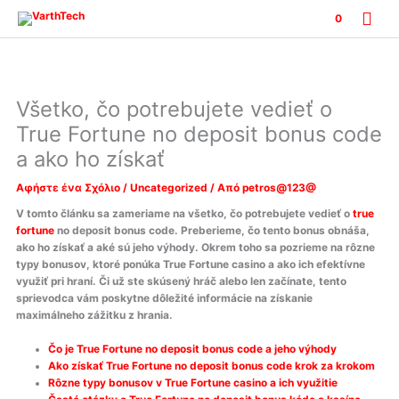
Μετάβαση
Κύρ
0
στο
περιεχόμενο
Μεν
Všetko, čo potrebujete vedieť o
True Fortune no deposit bonus code
a ako ho získať
Αφήστε ένα Σχόλιο
/
Uncategorized
/ Από
petros@123@
V tomto článku sa zameriame na všetko, čo potrebujete vedieť o
true
fortune
no deposit bonus code. Preberieme, čo tento bonus obnáša,
ako ho získať a aké sú jeho výhody. Okrem toho sa pozrieme na rôzne
typy bonusov, ktoré ponúka True Fortune casino a ako ich efektívne
využiť pri hraní. Či už ste skúsený hráč alebo len začínate, tento
sprievodca vám poskytne dôležité informácie na získanie
maximálneho zážitku z hrania.
Čo je True Fortune no deposit bonus code a jeho výhody
Ako získať True Fortune no deposit bonus code krok za krokom
Rôzne typy bonusov v True Fortune casino a ich využitie