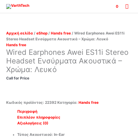
Μετάβαση
Κύρ
0
στο
περιεχόμενο
Μεν
Αρχική σελίδα
/
eShop
/
Hands free
/ Wired Earphones Awei ES11i
Stereo Headset Ενσύρματα Ακουστικά – Χρώμα: Λευκό
Hands free
Wired Earphones Awei ES11i Stereo
Headset Ενσύρματα Ακουστικά –
Χρώμα: Λευκό
Call for Price
Κωδικός προϊόντος:
22392
Κατηγορία:
Hands free
Περιγραφή
Επιπλέον πληροφορίες
Αξιολογήσεις (0)
Τύπος Ακουστικού:
In-Ear