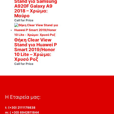
Stand για Samsung
A920F Galaxy A9
2018 – Χρώμα:
Μαύρο
Call for Price
Θήκη Clear View
Stand για Huawei P
Smart 2019/Honor
10 Lite – Χρώμα:
Χρυσό Ροζ
Call for Price
Η Εταιρεία μας:
t: (+30) 2111179838
m: ( +30) 6942611844