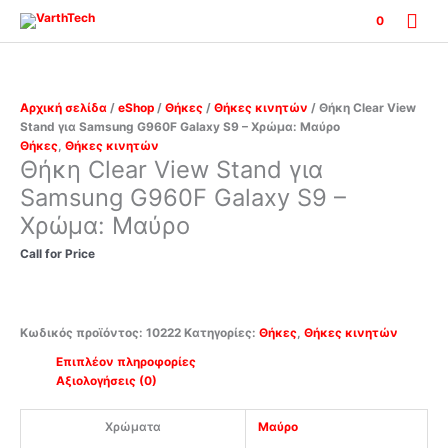
Μετάβαση
Κύρ
0
στο
περιεχόμενο
Μεν
Αρχική σελίδα
/
eShop
/
Θήκες
/
Θήκες κινητών
/ Θήκη Clear View
Stand για Samsung G960F Galaxy S9 – Χρώμα: Μαύρο
Θήκες
,
Θήκες κινητών
Θήκη Clear View Stand για
Samsung G960F Galaxy S9 –
Χρώμα: Μαύρο
Call for Price
Κωδικός προϊόντος:
10222
Κατηγορίες:
Θήκες
,
Θήκες κινητών
Επιπλέον πληροφορίες
Αξιολογήσεις (0)
Χρώματα
Μαύρο