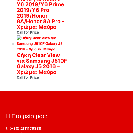
Y6 2019/Y6 Prime
2019/Y6 Pro
2019/Honor
8A/Honor 8A Pro –
Χρώμα: Μαύρο
Call for Price
Θήκη Clear View
για Samsung J510F
Galaxy J5 2016 –
Χρώμα: Μαύρο
Call for Price
Η Εταιρεία μας:
t: (+30) 2111179838