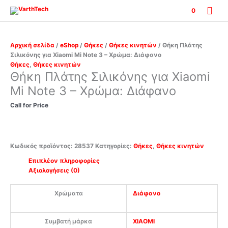
Μετάβαση
Κύρ
0
στο
περιεχόμενο
Μεν
Αρχική σελίδα
/
eShop
/
Θήκες
/
Θήκες κινητών
/ Θήκη Πλάτης
Σιλικόνης για Xiaomi Mi Note 3 – Χρώμα: Διάφανο
Θήκες
,
Θήκες κινητών
Θήκη Πλάτης Σιλικόνης για Xiaomi
Mi Note 3 – Χρώμα: Διάφανο
Call for Price
Κωδικός προϊόντος:
28537
Κατηγορίες:
Θήκες
,
Θήκες κινητών
Επιπλέον πληροφορίες
Αξιολογήσεις (0)
Χρώματα
Διάφανο
Συμβατή μάρκα
XIAOMI