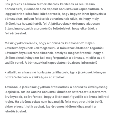
Sok játékos számára felmerülhetnek kérdések az Ice Casino
bónuszairól, különösen a no deposit bónuszokkal kapcsolatban. A
leggyakoribb kérdések közé tartozik, hogy hogyan lehet igényelni a
bónuszokat, milyen feltételek vonatkoznak rájuk, és hogy mely
játékokhoz használhatók fel. A játékosoknak érdemes alaposan
áttanulmányozniuk a promóciós feltételeket, hogy elkerüljék a
félreértéseket.
Másik gyakori kérdés, hogy a bónuszok kiutalásához milyen
követelményeknek kell megfelelni. A bónuszok általában fogadási
követelményekkel rendelkeznek, amelyek meghatározzák, hogy a
játékosoknak hányszor kell megforgatniuk a bónuszt, mielőtt azt ki
tudják venni. A bónuszokkal kapcsolatos részletes információ
k általában a kaszinó honlapján találhatóak, így a játékosok könnyen
hozzáférhetnek a szükséges adatokhoz.
Továbbá, a játékosok gyakran érdeklődnek a bónuszok érvényességi
idejéről is. Az Ice Casino bónuszok általában határozott időtartamra
érvényesek, ezért fontos, hogy a játékosok figyeljék a bónusz lejárati
idejét. Ha a bónuszokat nem használják fel a megadott időn belül,
akkor elveszíthetik azokat, így érdemes időben kihasználni a
lehetőségeket.