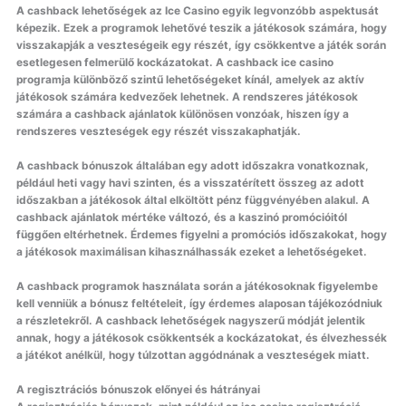
A cashback lehetőségek az Ice Casino egyik legvonzóbb aspektusát
képezik. Ezek a programok lehetővé teszik a játékosok számára, hogy
visszakapják a veszteségeik egy részét, így csökkentve a játék során
esetlegesen felmerülő kockázatokat. A cashback ice casino
programja különböző szintű lehetőségeket kínál, amelyek az aktív
játékosok számára kedvezőek lehetnek. A rendszeres játékosok
számára a cashback ajánlatok különösen vonzóak, hiszen így a
rendszeres veszteségek egy részét visszakaphatják.
A cashback bónuszok általában egy adott időszakra vonatkoznak,
például heti vagy havi szinten, és a visszatérített összeg az adott
időszakban a játékosok által elköltött pénz függvényében alakul. A
cashback ajánlatok mértéke változó, és a kaszinó promócióitól
függően eltérhetnek. Érdemes figyelni a promóciós időszakokat, hogy
a játékosok maximálisan kihasználhassák ezeket a lehetőségeket.
A cashback programok használata során a játékosoknak figyelembe
kell venniük a bónusz feltételeit, így érdemes alaposan tájékozódniuk
a részletekről. A cashback lehetőségek nagyszerű módját jelentik
annak, hogy a játékosok csökkentsék a kockázatokat, és élvezhessék
a játékot anélkül, hogy túlzottan aggódnának a veszteségek miatt.
A regisztrációs bónuszok előnyei és hátrányai