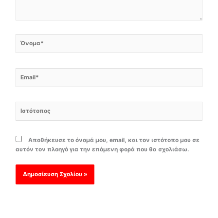
Όνομα*
Email*
Ιστότοπος
Αποθήκευσε το όνομά μου, email, και τον ιστότοπο μου σε
αυτόν τον πλοηγό για την επόμενη φορά που θα σχολιάσω.