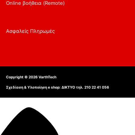
Online βοήθεια (Remote)
Ασφαλείς Πληρωμές
Copyright © 2026
VarthTech
Σχεδίαση & Υλοποίηση e shop:
ΔΙΚΤΥΟ τηλ. 210 22 41 056