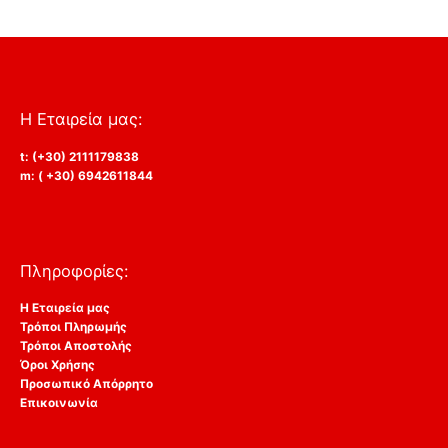
Η Εταιρεία μας:
t: (+30) 2111179838
m: ( +30) 6942611844
Πληροφορίες:
Η Εταιρεία μας
Τρόποι Πληρωμής
Τρόποι Αποστολής
Όροι Χρήσης
Προσωπικό Απόρρητο
Επικοινωνία