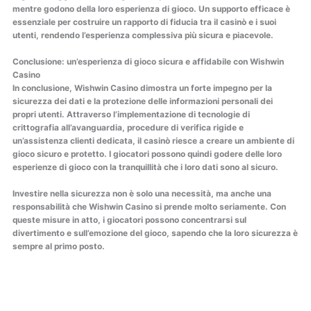
mentre godono della loro esperienza di gioco. Un supporto efficace è
essenziale per costruire un rapporto di fiducia tra il casinò e i suoi
utenti, rendendo l’esperienza complessiva più sicura e piacevole.
Conclusione: un’esperienza di gioco sicura e affidabile con Wishwin
Casino
In conclusione, Wishwin Casino dimostra un forte impegno per la
sicurezza dei dati e la protezione delle informazioni personali dei
propri utenti. Attraverso l’implementazione di tecnologie di
crittografia all’avanguardia, procedure di verifica rigide e
un’assistenza clienti dedicata, il casinò riesce a creare un ambiente di
gioco sicuro e protetto. I giocatori possono quindi godere delle loro
esperienze di gioco con la tranquillità che i loro dati sono al sicuro.
Investire nella sicurezza non è solo una necessità, ma anche una
responsabilità che Wishwin Casino si prende molto seriamente. Con
queste misure in atto, i giocatori possono concentrarsi sul
divertimento e sull’emozione del gioco, sapendo che la loro sicurezza è
sempre al primo posto.