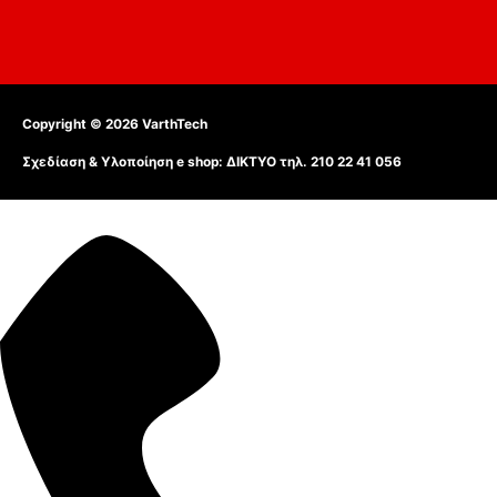
Copyright © 2026
VarthTech
Σχεδίαση & Υλοποίηση e shop:
ΔΙΚΤΥΟ τηλ. 210 22 41 056