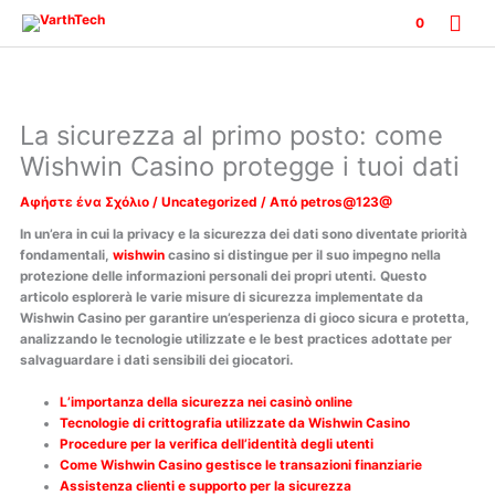
Μετάβαση
Κύρ
0
στο
περιεχόμενο
Μεν
La sicurezza al primo posto: come
Wishwin Casino protegge i tuoi dati
Αφήστε ένα Σχόλιο
/
Uncategorized
/ Από
petros@123@
In un’era in cui la privacy e la sicurezza dei dati sono diventate priorità
fondamentali,
wishwin
casino si distingue per il suo impegno nella
protezione delle informazioni personali dei propri utenti. Questo
articolo esplorerà le varie misure di sicurezza implementate da
Wishwin Casino per garantire un’esperienza di gioco sicura e protetta,
analizzando le tecnologie utilizzate e le best practices adottate per
salvaguardare i dati sensibili dei giocatori.
L’importanza della sicurezza nei casinò online
Tecnologie di crittografia utilizzate da Wishwin Casino
Procedure per la verifica dell’identità degli utenti
Come Wishwin Casino gestisce le transazioni finanziarie
Assistenza clienti e supporto per la sicurezza