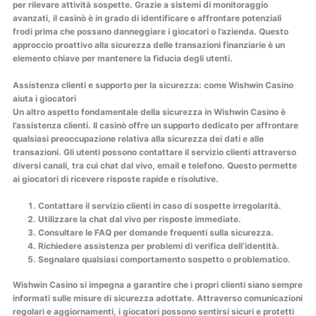
per rilevare attività sospette. Grazie a sistemi di monitoraggio
avanzati, il casinò è in grado di identificare e affrontare potenziali
frodi prima che possano danneggiare i giocatori o l’azienda. Questo
approccio proattivo alla sicurezza delle transazioni finanziarie è un
elemento chiave per mantenere la fiducia degli utenti.
Assistenza clienti e supporto per la sicurezza: come Wishwin Casino
aiuta i giocatori
Un altro aspetto fondamentale della sicurezza in Wishwin Casino è
l’assistenza clienti. Il casinò offre un supporto dedicato per affrontare
qualsiasi preoccupazione relativa alla sicurezza dei dati e alle
transazioni. Gli utenti possono contattare il servizio clienti attraverso
diversi canali, tra cui chat dal vivo, email e telefono. Questo permette
ai giocatori di ricevere risposte rapide e risolutive.
Contattare il servizio clienti in caso di sospette irregolarità.
Utilizzare la chat dal vivo per risposte immediate.
Consultare le FAQ per domande frequenti sulla sicurezza.
Richiedere assistenza per problemi di verifica dell’identità.
Segnalare qualsiasi comportamento sospetto o problematico.
Wishwin Casino si impegna a garantire che i propri clienti siano sempre
informati sulle misure di sicurezza adottate. Attraverso comunicazioni
regolari e aggiornamenti, i giocatori possono sentirsi sicuri e protetti