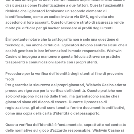
di sicurezza come l’autenticazione a due fattori. Questa funzionalità
richiede che i giocatori forniscano un secondo elemento di
identificazione, come un codice inviato via SMS, ogni volta che
accedono al loro account. Questo ulteriore strato di sicurezza rende
molto più difficile per gli hacker accedere ai profili degli utenti.
È importante notare che la crittografia non è solo una questione di
tecnologia, ma anche di fiducia. I giocatori devono sentirsi sicuri che il
casinò gestisca le loro informazioni in modo responsabile. Wishwin
Casino si impegna a mantenere questa fiducia attraverso pratiche
trasparenti e comunicazioni aperte con i propri utenti.
Procedure per la verifica dell’identità degli utenti al fine di prevenire
frodi
Per garantire la sicurezza dei propri giocatori, Wishwin Casino adotta
procedure rigorose per la verifica dell’identità. Queste pratiche non
solo proteggono il casinò dalle frodi, ma garantiscono anche che i
giocatori siano chi dicono di essere. Durante il processo di
registrazione, gli utenti sono tenuti a fornire documenti identificativi,
come una copia della carta d’identità o del passaporto.
Questa verifica dell’identità è fondamentale, soprattutto nel contesto
delle normative sul gioco d’azzardo responsabile. Wishwin Casino si