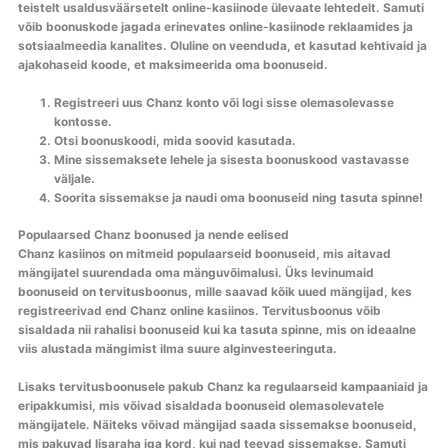
teistelt usaldusväärsetelt online-kasiinode ülevaate lehtedelt. Samuti
võib boonuskode jagada erinevates online-kasiinode reklaamides ja
sotsiaalmeedia kanalites. Oluline on veenduda, et kasutad kehtivaid ja
ajakohaseid koode, et maksimeerida oma boonuseid.
Registreeri uus Chanz konto või logi sisse olemasolevasse
kontosse.
Otsi boonuskoodi, mida soovid kasutada.
Mine sissemaksete lehele ja sisesta boonuskood vastavasse
väljale.
Soorita sissemakse ja naudi oma boonuseid ning tasuta spinne!
Populaarsed Chanz boonused ja nende eelised
Chanz kasiinos on mitmeid populaarseid boonuseid, mis aitavad
mängijatel suurendada oma mänguvõimalusi. Üks levinumaid
boonuseid on tervitusboonus, mille saavad kõik uued mängijad, kes
registreerivad end Chanz online kasiinos. Tervitusboonus võib
sisaldada nii rahalisi boonuseid kui ka tasuta spinne, mis on ideaalne
viis alustada mängimist ilma suure alginvesteeringuta.
Lisaks tervitusboonusele pakub Chanz ka regulaarseid kampaaniaid ja
eripakkumisi, mis võivad sisaldada boonuseid olemasolevatele
mängijatele. Näiteks võivad mängijad saada sissemakse boonuseid,
mis pakuvad lisaraha iga kord, kui nad teevad sissemakse. Samuti