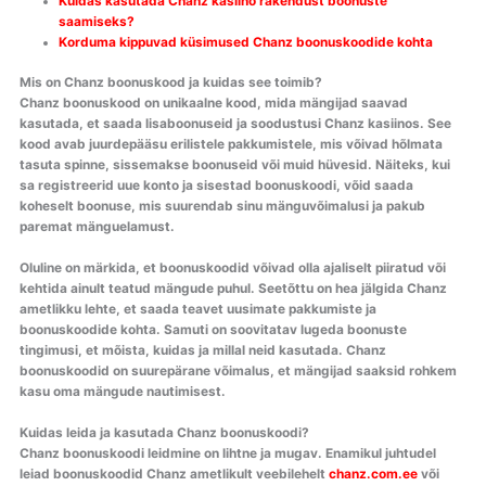
Kuidas kasutada Chanz kasiino rakendust boonuste
saamiseks?
Korduma kippuvad küsimused Chanz boonuskoodide kohta
Mis on Chanz boonuskood ja kuidas see toimib?
Chanz boonuskood on unikaalne kood, mida mängijad saavad
kasutada, et saada lisaboonuseid ja soodustusi Chanz kasiinos. See
kood avab juurdepääsu erilistele pakkumistele, mis võivad hõlmata
tasuta spinne, sissemakse boonuseid või muid hüvesid. Näiteks, kui
sa registreerid uue konto ja sisestad boonuskoodi, võid saada
koheselt boonuse, mis suurendab sinu mänguvõimalusi ja pakub
paremat mänguelamust.
Oluline on märkida, et boonuskoodid võivad olla ajaliselt piiratud või
kehtida ainult teatud mängude puhul. Seetõttu on hea jälgida Chanz
ametlikku lehte, et saada teavet uusimate pakkumiste ja
boonuskoodide kohta. Samuti on soovitatav lugeda boonuste
tingimusi, et mõista, kuidas ja millal neid kasutada. Chanz
boonuskoodid on suurepärane võimalus, et mängijad saaksid rohkem
kasu oma mängude nautimisest.
Kuidas leida ja kasutada Chanz boonuskoodi?
Chanz boonuskoodi leidmine on lihtne ja mugav. Enamikul juhtudel
leiad boonuskoodid Chanz ametlikult veebilehelt
chanz.com.ee
või