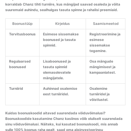
korraldab Chanz tihti turniire, kus mängijad saavad osaleda ja võita
suuremaid auhindu, sealhulgas tasuta spinne ja rahalisi preemiaid.
Boonustüüp
Kirjeldus
Saamismeetod
Tervitusboonus
Esimese sissemakse
Registreerimine ja
boonused ja tasuta
esimese
spinnid.
sissemakse
tegemine.
Regulaarsed
Lisaboonused ja
Osa mängude
boonused
tasuta spinnid
mängimisest ja
olemasolevatele
kampaaniatest.
mängijatele.
Turniirid
Auhinnad osalemise
Osalemine
eest turniiridel.
turniiridel ja
võistlustel.
Kuidas boonuskoodid aitavad suurendada võiduvõimalusi?
Boonuskoodide kasutamine Chanz kasiinos võib oluliselt suurendada
sinu võiduvõimalusi. Näiteks, kui kasutad boonuskoodi, mis annab
sulle 100% boonus raha pealt, saad oma alginvesteeringu