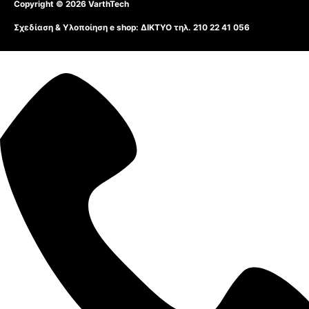
Copyright © 2026
VarthTech
Σχεδίαση & Υλοποίηση e shop:
ΔΙΚΤΥΟ τηλ. 210 22 41 056