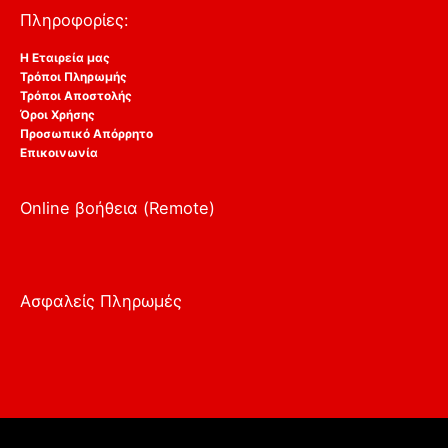
Πληροφορίες:
Η Εταιρεία μας
Τρόποι Πληρωμής
Τρόποι Αποστολής
Όροι Χρήσης
Προσωπικό Απόρρητο
Επικοινωνία
Online βοήθεια (Remote)
Ασφαλείς Πληρωμές