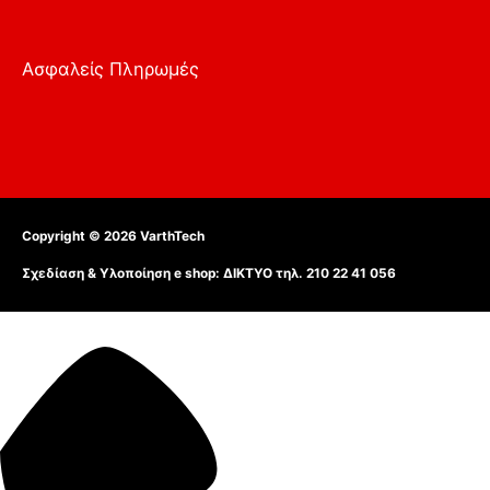
Ασφαλείς Πληρωμές
Copyright © 2026
VarthTech
Σχεδίαση & Υλοποίηση e shop:
ΔΙΚΤΥΟ τηλ. 210 22 41 056