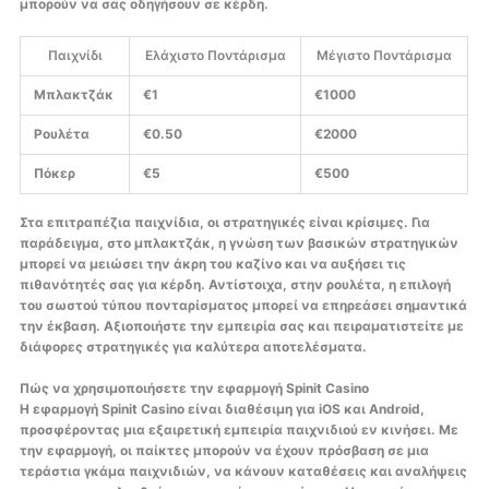
μπορούν να σας οδηγήσουν σε κέρδη.
Παιχνίδι
Ελάχιστο Ποντάρισμα
Μέγιστο Ποντάρισμα
Μπλακτζάκ
€1
€1000
Ρουλέτα
€0.50
€2000
Πόκερ
€5
€500
Στα επιτραπέζια παιχνίδια, οι στρατηγικές είναι κρίσιμες. Για
παράδειγμα, στο μπλακτζάκ, η γνώση των βασικών στρατηγικών
μπορεί να μειώσει την άκρη του καζίνο και να αυξήσει τις
πιθανότητές σας για κέρδη. Αντίστοιχα, στην ρουλέτα, η επιλογή
του σωστού τύπου πονταρίσματος μπορεί να επηρεάσει σημαντικά
την έκβαση. Αξιοποιήστε την εμπειρία σας και πειραματιστείτε με
διάφορες στρατηγικές για καλύτερα αποτελέσματα.
Πώς να χρησιμοποιήσετε την εφαρμογή Spinit Casino
Η εφαρμογή Spinit Casino είναι διαθέσιμη για iOS και Android,
προσφέροντας μια εξαιρετική εμπειρία παιχνιδιού εν κινήσει. Με
την εφαρμογή, οι παίκτες μπορούν να έχουν πρόσβαση σε μια
τεράστια γκάμα παιχνιδιών, να κάνουν καταθέσεις και αναλήψεις