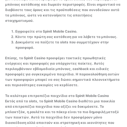
μπόνους κατάθεσης και δωρεάν περιστροφές. Είναι σημαντικό να
διαβάσετε τους όρους και τις προϋποθέσεις που συνοδεύουν αυτά
τα μπόνους, ώστε να κατανοήσετε τις απαιτήσεις
στοιχηματισμού.
Εγγραφείτε στο Spinit Mobile Casino.
Κάντε την πρώτη σας κατάθεση για να λάβετε το μπόνους.
Δοκιμάστε να παίξετε τα slots που συμμετέχουν στην
προσφορά.
Επίσης, το Spinit Casino προσφέρει τακτικές προωθητικές
ενέργειες και προσφορές για υπάρχοντες παίκτες. Αυτές
περιλαμβάνουν εβδομαδιαία μπόνους, cashback και ειδικές
προσφορές για συγκεκριμένα παιχνίδια. Η παρακολούθηση αυτών
των προσφορών μπορεί να σας δώσει σημαντικά πλεονεκτήματα
και περισσότερες ευκαιρίες να κερδίσετε.
Τα καλύτερα επιτραπέζια παιχνίδια στο Spinit Mobile Casino
Εκτός από τα slots, το Spinit Mobile Casino διαθέτει μια ποικιλία
από επιτραπέζια παιχνίδια που αξίζει να δοκιμάσετε. Το
μπλακτζάκ, η ρουλέτα και το πόκερ είναι τα πιο δημοφιλή μεταξύ
των παικτών. Αυτά τα παιχνίδια δεν προσφέρουν μόνο
διασκέδαση αλλά απαιτούν και στρατηγική και ικανότητες που