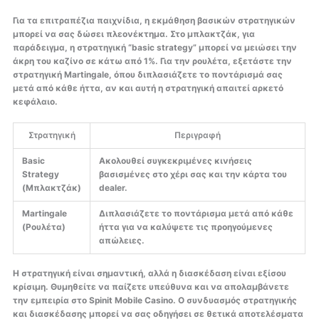
Για τα επιτραπέζια παιχνίδια, η εκμάθηση βασικών στρατηγικών
μπορεί να σας δώσει πλεονέκτημα. Στο μπλακτζάκ, για
παράδειγμα, η στρατηγική “basic strategy” μπορεί να μειώσει την
άκρη του καζίνο σε κάτω από 1%. Για την ρουλέτα, εξετάστε την
στρατηγική Martingale, όπου διπλασιάζετε το ποντάρισμά σας
μετά από κάθε ήττα, αν και αυτή η στρατηγική απαιτεί αρκετό
κεφάλαιο.
Στρατηγική
Περιγραφή
Basic
Ακολουθεί συγκεκριμένες κινήσεις
Strategy
βασισμένες στο χέρι σας και την κάρτα του
(Μπλακτζάκ)
dealer.
Martingale
Διπλασιάζετε το ποντάρισμα μετά από κάθε
(Ρουλέτα)
ήττα για να καλύψετε τις προηγούμενες
απώλειες.
Η στρατηγική είναι σημαντική, αλλά η διασκέδαση είναι εξίσου
κρίσιμη. Θυμηθείτε να παίζετε υπεύθυνα και να απολαμβάνετε
την εμπειρία στο Spinit Mobile Casino. Ο συνδυασμός στρατηγικής
και διασκέδασης μπορεί να σας οδηγήσει σε θετικά αποτελέσματα