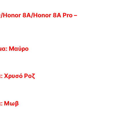
9/Honor 8A/Honor 8A Pro –
μα: Μαύρο
α: Χρυσό Ροζ
α: Μωβ