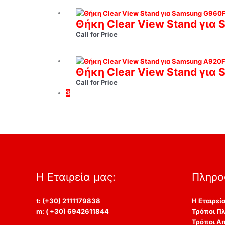
Θήκη Clear View Stand για
Call for Price
Θήκη Clear View Stand για
Call for Price
3
Η Εταιρεία μας:
Πληρο
t: (+30) 2111179838
Η Εταιρεί
m: ( +30) 6942611844
Τρόποι Π
Τρόποι Α