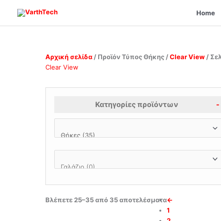
Μετάβαση
Home
στο
περιεχόμενο
Sorted
Αρχική σελίδα
/ Προϊόν Τύπος Θήκης /
Clear View
/ Σε
by
Clear View
latest
Κατηγορίες προϊόντων
-
Βλέπετε 25–35 από 35 αποτελέσματα
←
1
2