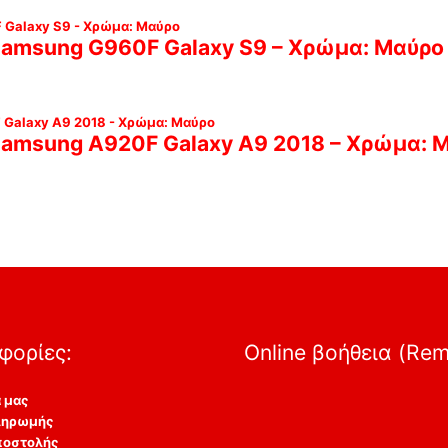
 Samsung G960F Galaxy S9 – Χρώμα: Μαύρο
 Samsung A920F Galaxy A9 2018 – Χρώμα: 
φορίες:
Online βοήθεια (Re
α μας
ληρωμής
ποστολής